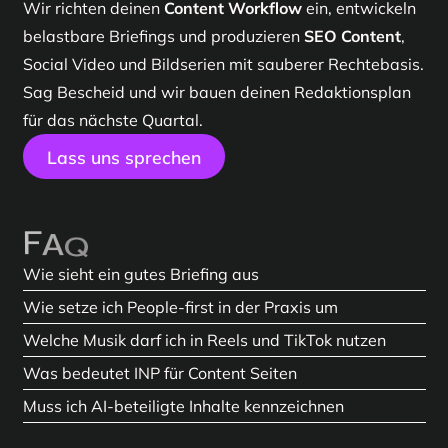
Wir richten deinen
Content Workflow
ein, entwickeln
belastbare Briefings und produzieren
SEO Content
,
Social Video und Bildserien mit sauberer Rechtebasis.
Sag Bescheid und wir bauen deinen Redaktionsplan
für das nächste Quartal.
Lass uns sprechen
F
A
Q
Wie sieht ein gutes Briefing aus
Ziel, Publikum, Format und Belege stehen auf einer
Wie setze ich People-first in der Praxis um
Seite. Dazu kommen Kanal, gewünschte Aktion und
Klare Frage beantworten, Erfahrung zeigen,
Welche Musik darf ich in Reels und TikTok nutzen
messbare Kriterien für Erfolg. Das beschleunigt jeden
nachvollziehbare Quellen angeben und Begriffe dort
Für Marken gilt auf TikTok die Commercial Music
Was bedeutet INP für Content Seiten
Schritt im
Content Workflow
.
platzieren, wo Leser sie erwarten. So entsteht
SEO
Library. Auf Instagram sind Business Accounts oft auf
INP misst, wie schnell eine Seite auf Eingaben
Muss ich AI-beteiligte Inhalte kennzeichnen
Content
ohne Keyword-Listen.
lizenzierte Kataloge beschränkt. Sicher sind Meta
reagiert. Schlechte Werte frustrieren Nutzer und
Mit Blick auf den EU AI Act braucht es 2025 Prozesse