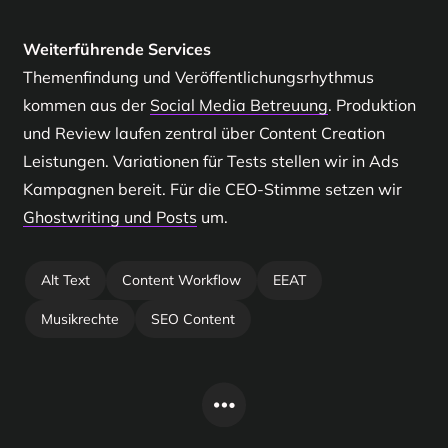
Sound Collection und die YouTube Audio Library.
schaden der Wirkung guter Inhalte. Optimierung
für Prüfung und gegebenenfalls Kennzeichnung. Wer
TikTok Support
en-gb.facebook.com
Google Hilfe
gehört in jede Veröffentlichung.
redaktionell verantwortlich prüft und dokumentiert, ist
Weiterführende Services
vorbereitet.
Digitalstrategie Europa
Reuters
Themenfindung und Veröffentlichungsrhythmus
kommen aus der
Social Media Betreuung
. Produktion
und Review laufen zentral über
Content Creation
Leistungen
. Variationen für Tests stellen wir in
Ads
Kampagnen
bereit. Für die CEO-Stimme setzen wir
Ghostwriting und Posts
um.
Alt Text
Content Workflow
EEAT
Musikrechte
SEO Content