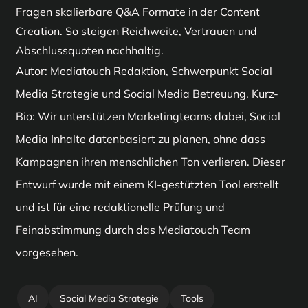
Fragen skalierbare Q&A Formate in der
Content
Vertrieb, HR und Kundenservice konkret unterstützen.
Zielgruppen Argumente, die intern weitergegeben
entstehen. Somit werden Schleifen reduziert, ohne
Ausbildung, Führung und Alltag. Außerdem können
Instagram kann Teams, Ausbildung, Events und
Creation
. So steigen Reichweite, Vertrauen und
werden können.
fachliche Qualität zu verlieren. Entscheidend ist ein
Mitarbeitende solche Beiträge teilen und dadurch
Einblicke emotionaler zeigen. Außerdem kann
Abschlussquoten nachhaltig.
Prozess, den alle Beteiligten kennen und akzeptieren.
glaubwürdige Reichweite schaffen. Besonders im
Facebook regional weiterhin nützlich sein.
Autor: Mediatouch Redaktion, Schwerpunkt Social
Mittelstand wirkt Nähe stark, wenn sie authentisch
Entscheidend ist jedoch nicht die Anzahl der Kanäle.
Media Strategie und Social Media Betreuung. Kurz-
bleibt. Schließlich konkurrieren Arbeitgeber nicht nur
Vielmehr sollte jeder Kanal eine klare Rolle im
Bio: Wir unterstützen Marketingteams dabei, Social
über Gehalt, sondern auch über Vertrauen, Sinn und
Kommunikationssystem haben. Schließlich ist ein
Media Inhalte datenbasiert zu planen, ohne dass
Zukunftsperspektive.
fokussierter Kanal besser als fünf unregelmäßig
Kampagnen ihren menschlichen Ton verlieren. Dieser
gepflegte Profile.
Entwurf wurde mit einem KI-gestützten Tool erstellt
und ist für eine redaktionelle Prüfung und
Feinabstimmung durch das Mediatouch Team
vorgesehen.
AI
Social Media Strategie
Tools