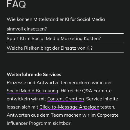
F
A
Q
Wie können Mittelständler KI für Social Media
sinnvoll einsetzen?
Durch die Kombination aus Content-Produktion,
Spart KI im Social Media Marketing Kosten?
Community-Management und Paid Ads. Wichtig ist,
Ja, besonders in der Content-Produktion und beim
Welche Risiken birgt der Einsatz von KI?
Prozesse klar zu definieren und KI als Unterstützung
Community-Management sinken
Hauptsächlich Qualitätsrisiken: Inhalte dürfen nicht
einzusetzen, nicht als Ersatz.
Ressourcenaufwände. Allerdings braucht es weiterhin
austauschbar wirken. Datenschutz und Transparenz
Weiterführende Services
kreative Steuerung und strategische Planung.
im Umgang mit Nutzerdaten sind ebenfalls zentrale
Prozesse und Antwortzeiten verankern wir in der
Themen.
Social Media Betreuung
. Hilfreiche Q&A Formate
entwickeln wir mit
Content Creation
. Service Inhalte
lassen sich mit
Click-to-Message Anzeigen
testen.
Antworten aus dem Team machen wir im
Corporate
Influencer Programm
sichtbar.