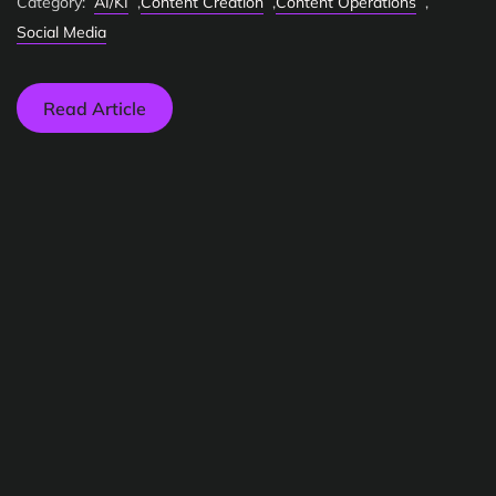
Category:
AI/KI
,
Content Creation
,
Content Operations
,
Social Media
Read Article