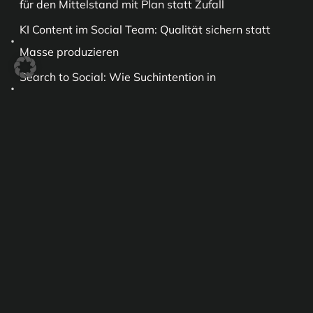
für den Mittelstand mit Plan statt Zufall
KI Content im Social Team: Qualität sichern statt
Masse produzieren
Search to Social: Wie Suchintention in
Redaktionspläne übersetzt wird
Neuste Kommentare
Es sind keine Kommentare vorhanden.
Recent Posts
Social Media für Industrie und
Mittelstand: Wie komplexe B2B-
Marken sichtbar werden
Juni 22, 2026