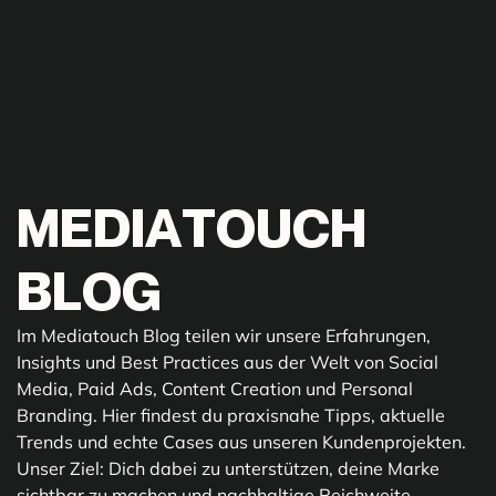
M
E
D
I
A
T
O
U
C
H
B
L
O
G
Im Mediatouch Blog teilen wir unsere Erfahrungen,
Insights und Best Practices aus der Welt von Social
Media, Paid Ads, Content Creation und Personal
Branding. Hier findest du praxisnahe Tipps, aktuelle
Trends und echte Cases aus unseren Kundenprojekten.
Unser Ziel: Dich dabei zu unterstützen, deine Marke
sichtbar zu machen und nachhaltige Reichweite