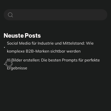
Neuste Posts
Social Media für Industrie und Mittelstand: Wie
komplexe B2B-Marken sichtbar werden
KI Bilder erstellen: Die besten Prompts für perfekte
Ergebnisse
Kurzvideo Strategie 2026: Reels, TikTok und Shorts
für den Mittelstand mit Plan statt Zufall
KI Content im Social Team: Qualität sichern statt
Masse produzieren
Search to Social: Wie Suchintention in