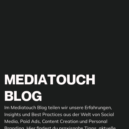
M
E
D
I
A
T
O
U
C
H
B
L
O
G
Im Mediatouch Blog teilen wir unsere Erfahrungen,
Insights und Best Practices aus der Welt von Social
Media, Paid Ads, Content Creation und Personal
Branding. Hier findest du praxisnahe Tipps, aktuelle